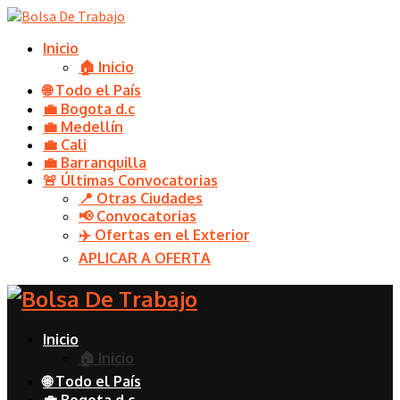
Inicio
🏠 Inicio
🌐 Todo el País
💼 Bogota d.c
💼 Medellín
💼 Cali
💼 Barranquilla
🚨 Últimas Convocatorias
📍 Otras Ciudades
📢 Convocatorias
✈️ Ofertas en el Exterior
APLICAR A OFERTA
Inicio
🏠 Inicio
🌐 Todo el País
💼 Bogota d.c