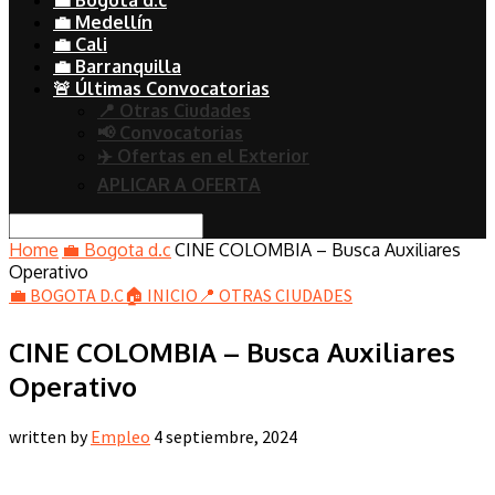
💼 Medellín
💼 Cali
💼 Barranquilla
🚨 Últimas Convocatorias
📍 Otras Ciudades
📢 Convocatorias
✈️ Ofertas en el Exterior
APLICAR A OFERTA
Home
💼 Bogota d.c
CINE COLOMBIA – Busca Auxiliares
Operativo
💼 BOGOTA D.C
🏠 INICIO
📍 OTRAS CIUDADES
CINE COLOMBIA – Busca Auxiliares
Operativo
written by
Empleo
4 septiembre, 2024