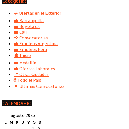
Categorías
✈️ Ofertas en el Exterior
💼 Barranquilla
💼 Bogota d.c
💼 Cali
📢 Convocatorias
💼 Empleos Argentina
💼 Empleos Perú
🏠 Inicio
💼 Medellín
💼 Ofertas Laborales
📍 Otras Ciudades
🌐 Todo el País
🚨 Últimas Convocatorias
CALENDARIO
agosto 2026
L
M
X
J
V
S
D
1
2