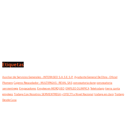
Etiquetas
Auxiliar de Servicios Generales - INTERASEO S.A.S E.S.P.
Ayudante General De Obra - Oficial
Plomero
Cajeros Recaudador - MULTIPAGAS - REVAL SAS
convocatoria dane
convocatoria
servientrega
Empacadores
Empleo en MERQUEO
EMPLEO OLIMPICA
Teletrabajo
tierra santa
empleos
Trabaja Con Nosotros SERVIENTREGA y EFECTY a Nivel Nacional
trabaja en claro
Trabajo
Desde Casa