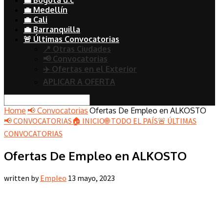
💼 Medellín
💼 Cali
💼 Barranquilla
🚨 Últimas Convocatorias
📍 Otras Ciudades
📢 Convocatorias
✈️ Ofertas en el Exterior
APLICAR A OFERTA
Home
📢 Convocatorias
Ofertas De Empleo en ALKOSTO
📢 CONVOCATORIAS
🏠 INICIO
🌐 TODO EL PAÍS
🚨 ÚLTIMAS
CONVOCATORIAS
Ofertas De Empleo en ALKOSTO
written by
Empleo
13 mayo, 2023