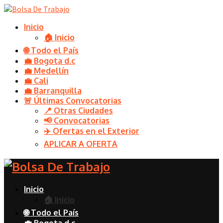
Inicio
🏠 Inicio
🌐 Todo el País
💼 Bogota d.c
💼 Medellín
💼 Cali
💼 Barranquilla
🚨 Últimas Convocatorias
📍 Otras Ciudades
📢 Convocatorias
✈️ Ofertas en el Exterior
APLICAR A OFERTA
Inicio
🏠 Inicio
🌐 Todo el País
💼 Bogota d.c