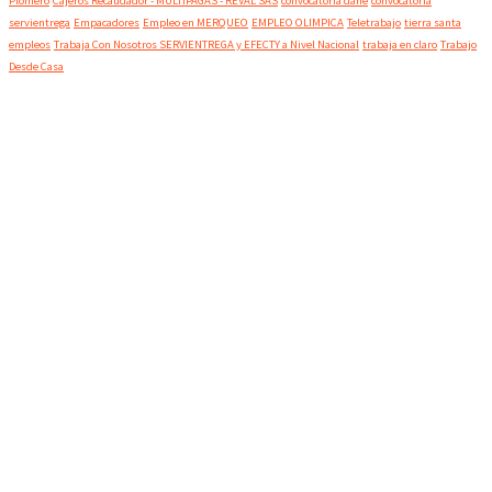
Plomero
Cajeros Recaudador - MULTIPAGAS - REVAL SAS
convocatoria dane
convocatoria
servientrega
Empacadores
Empleo en MERQUEO
EMPLEO OLIMPICA
Teletrabajo
tierra santa
empleos
Trabaja Con Nosotros SERVIENTREGA y EFECTY a Nivel Nacional
trabaja en claro
Trabajo
Desde Casa