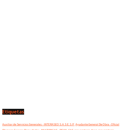
Etiquetas
Auxiliar de Servicios Generales - INTERASEO S.A.S E.S.P.
Ayudante General De Obra - Oficial