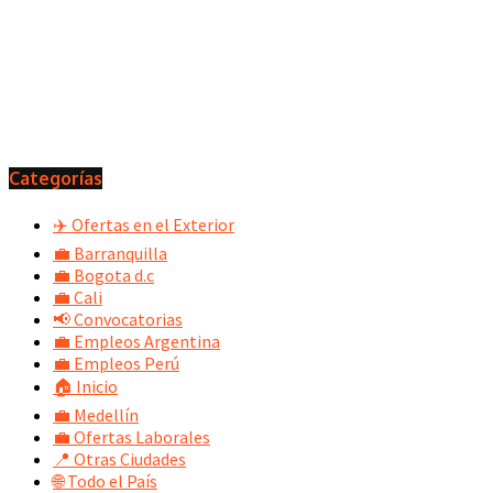
Categorías
✈️ Ofertas en el Exterior
💼 Barranquilla
💼 Bogota d.c
💼 Cali
📢 Convocatorias
💼 Empleos Argentina
💼 Empleos Perú
🏠 Inicio
💼 Medellín
💼 Ofertas Laborales
📍 Otras Ciudades
🌐 Todo el País