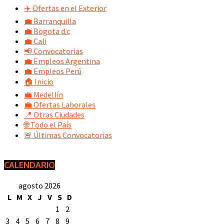
✈️ Ofertas en el Exterior
💼 Barranquilla
💼 Bogota d.c
💼 Cali
📢 Convocatorias
💼 Empleos Argentina
💼 Empleos Perú
🏠 Inicio
💼 Medellín
💼 Ofertas Laborales
📍 Otras Ciudades
🌐 Todo el País
🚨 Últimas Convocatorias
CALENDARIO
agosto 2026
L
M
X
J
V
S
D
1
2
3
4
5
6
7
8
9