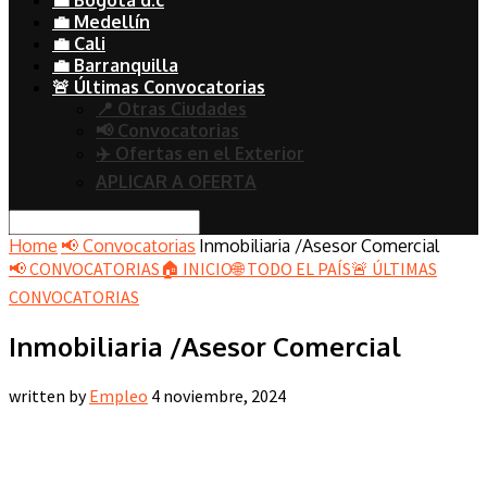
💼 Medellín
💼 Cali
💼 Barranquilla
🚨 Últimas Convocatorias
📍 Otras Ciudades
📢 Convocatorias
✈️ Ofertas en el Exterior
APLICAR A OFERTA
Home
📢 Convocatorias
Inmobiliaria /Asesor Comercial
📢 CONVOCATORIAS
🏠 INICIO
🌐 TODO EL PAÍS
🚨 ÚLTIMAS
CONVOCATORIAS
Inmobiliaria /Asesor Comercial
written by
Empleo
4 noviembre, 2024