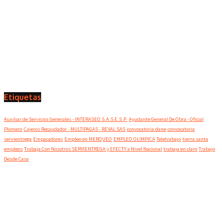
Etiquetas
Auxiliar de Servicios Generales - INTERASEO S.A.S E.S.P.
Ayudante General De Obra - Oficial
Plomero
Cajeros Recaudador - MULTIPAGAS - REVAL SAS
convocatoria dane
convocatoria
servientrega
Empacadores
Empleo en MERQUEO
EMPLEO OLIMPICA
Teletrabajo
tierra santa
empleos
Trabaja Con Nosotros SERVIENTREGA y EFECTY a Nivel Nacional
trabaja en claro
Trabajo
Desde Casa