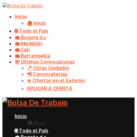
Inicio
🏠 Inicio
🌐 Todo el País
💼 Bogota d.c
💼 Medellín
💼 Cali
💼 Barranquilla
🚨 Últimas Convocatorias
📍 Otras Ciudades
📢 Convocatorias
✈️ Ofertas en el Exterior
APLICAR A OFERTA
Inicio
🏠 Inicio
🌐 Todo el País
💼 Bogota d.c