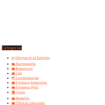
Categorías
✈️ Ofertas en el Exterior
💼 Barranquilla
💼 Bogota d.c
💼 Cali
📢 Convocatorias
💼 Empleos Argentina
💼 Empleos Perú
🏠 Inicio
💼 Medellín
💼 Ofertas Laborales