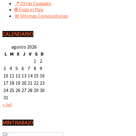
📍 Otras Ciudades
🌐 Todo el País
🚨 Últimas Convocatorias
CALENDARIO
agosto 2026
L
M
X
J
V
S
D
1
2
3
4
5
6
7
8
9
10
11
12
13
14
15
16
17
18
19
20
21
22
23
24
25
26
27
28
29
30
31
« Jul
MINTRABAJO