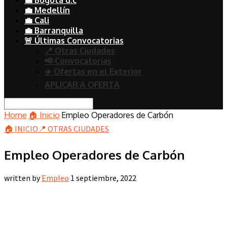
💼 Medellín
💼 Cali
💼 Barranquilla
🚨 Últimas Convocatorias
📍 Otras Ciudades
📢 Convocatorias
✈️ Ofertas en el Exterior
APLICAR A OFERTA
Home
🏠 Inicio
Empleo Operadores de Carbón
🏠 INICIO
📍 OTRAS CIUDADES
Empleo Operadores de Carbón
written by
Empleo
1 septiembre, 2022