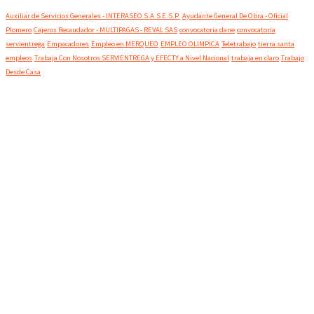
Auxiliar de Servicios Generales - INTERASEO S.A.S E.S.P.
Ayudante General De Obra - Oficial
Plomero
Cajeros Recaudador - MULTIPAGAS - REVAL SAS
convocatoria dane
convocatoria
servientrega
Empacadores
Empleo en MERQUEO
EMPLEO OLIMPICA
Teletrabajo
tierra santa
empleos
Trabaja Con Nosotros SERVIENTREGA y EFECTY a Nivel Nacional
trabaja en claro
Trabajo
Desde Casa