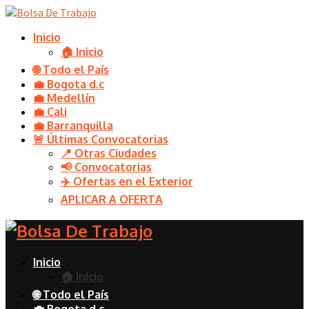
Inicio
🏠 Inicio
🌐 Todo el País
💼 Bogota d.c
💼 Medellín
💼 Cali
💼 Barranquilla
🚨 Últimas Convocatorias
📍 Otras Ciudades
📢 Convocatorias
✈️ Ofertas en el Exterior
APLICAR A OFERTA
Inicio
🏠 Inicio
🌐 Todo el País
💼 Bogota d.c