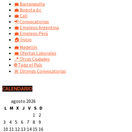
💼 Barranquilla
💼 Bogota d.c
💼 Cali
📢 Convocatorias
💼 Empleos Argentina
💼 Empleos Perú
🏠 Inicio
💼 Medellín
💼 Ofertas Laborales
📍 Otras Ciudades
🌐 Todo el País
🚨 Últimas Convocatorias
CALENDARIO
agosto 2026
L
M
X
J
V
S
D
1
2
3
4
5
6
7
8
9
10
11
12
13
14
15
16