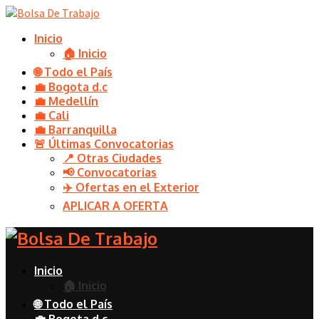
Inicio
🏠 Inicio
🌐 Todo el País
💼 Bogota d.c
💼 Medellín
💼 Cali
💼 Barranquilla
🚨 Últimas Convocatorias
📍 Otras Ciudades
📢 Convocatorias
✈️ Ofertas en el Exterior
APLICAR A OFERTA
Inicio
🏠 Inicio
🌐 Todo el País
💼 Bogota d.c