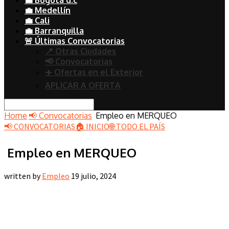
💼 Medellín
💼 Cali
💼 Barranquilla
🚨 Últimas Convocatorias
📍 Otras Ciudades
📢 Convocatorias
✈️ Ofertas en el Exterior
APLICAR A OFERTA
Home
📢 Convocatorias
Empleo en MERQUEO
📢 CONVOCATORIAS
🏠 INICIO
🌐 TODO EL PAÍS
Empleo en MERQUEO
written by
Empleo
19 julio, 2024