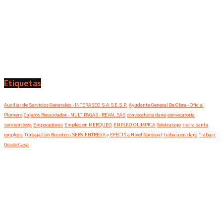
Etiquetas
Auxiliar de Servicios Generales - INTERASEO S.A.S E.S.P.
Ayudante General De Obra - Oficial
Plomero
Cajeros Recaudador - MULTIPAGAS - REVAL SAS
convocatoria dane
convocatoria
servientrega
Empacadores
Empleo en MERQUEO
EMPLEO OLIMPICA
Teletrabajo
tierra santa
empleos
Trabaja Con Nosotros SERVIENTREGA y EFECTY a Nivel Nacional
trabaja en claro
Trabajo
Desde Casa