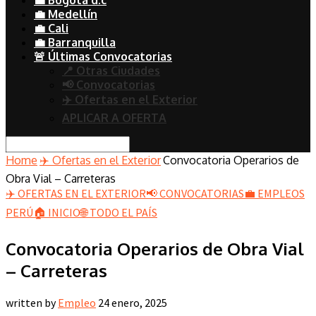
💼 Medellín
💼 Cali
💼 Barranquilla
🚨 Últimas Convocatorias
📍 Otras Ciudades
📢 Convocatorias
✈️ Ofertas en el Exterior
APLICAR A OFERTA
Home
✈️ Ofertas en el Exterior
Convocatoria Operarios de
Obra Vial – Carreteras
✈️ OFERTAS EN EL EXTERIOR
📢 CONVOCATORIAS
💼 EMPLEOS
PERÚ
🏠 INICIO
🌐 TODO EL PAÍS
Convocatoria Operarios de Obra Vial
– Carreteras
written by
Empleo
24 enero, 2025