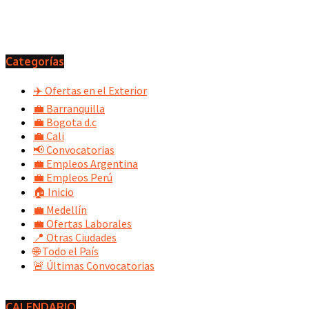
Categorías
✈️ Ofertas en el Exterior
💼 Barranquilla
💼 Bogota d.c
💼 Cali
📢 Convocatorias
💼 Empleos Argentina
💼 Empleos Perú
🏠 Inicio
💼 Medellín
💼 Ofertas Laborales
📍 Otras Ciudades
🌐 Todo el País
🚨 Últimas Convocatorias
CALENDARIO