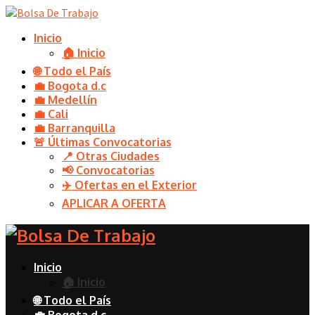
Inicio
🏠 Inicio
🌐 Todo el País
💼 Bogota d.c
💼 Medellín
💼 Cali
💼 Barranquilla
🚨 Últimas Convocatorias
📍 Otras Ciudades
📢 Convocatorias
✈️ Ofertas en el Exterior
APLICAR A OFERTA
Inicio
🏠 Inicio
🌐 Todo el País
💼 Bogota d.c