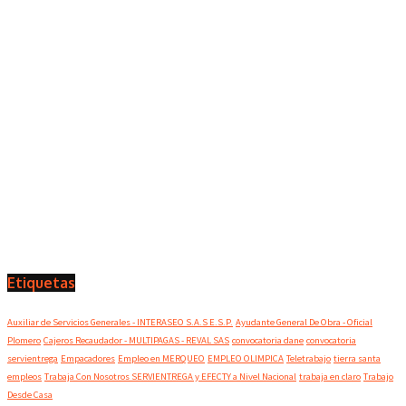
Etiquetas
Auxiliar de Servicios Generales - INTERASEO S.A.S E.S.P.
Ayudante General De Obra - Oficial
Plomero
Cajeros Recaudador - MULTIPAGAS - REVAL SAS
convocatoria dane
convocatoria
servientrega
Empacadores
Empleo en MERQUEO
EMPLEO OLIMPICA
Teletrabajo
tierra santa
empleos
Trabaja Con Nosotros SERVIENTREGA y EFECTY a Nivel Nacional
trabaja en claro
Trabajo
Desde Casa